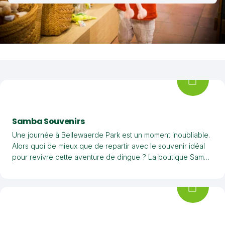
Filtres
Samba Souvenirs
Une journée à Bellewaerde Park est un moment inoubliable.
Alors quoi de mieux que de repartir avec le souvenir idéal
pour revivre cette aventure de dingue ? La boutique Samba
Souvenirs propose de chouettes souvenirs qui feront le
bonheur des petits et des grands.