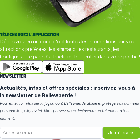
TÉLÉCHARGEZ L'APPLICATION
Découvrez en un coup d'œil toutes les informations sur vos
attractions préférées, les animaux, les restaurants, les
boutiques... Le parc d'attractions tout entier dans votre poche !
NEWSLETTER
Actualités, infos et offres spéciales : inscrivez-vous à
la newsletter de Bellewaerde !
Pour en savoir plus sur la façon dont Bellewaerde utilise et protège vos données
personnelles,
cliquez ici
. Vous pouvez vous désinscrire gratuitement à tout
moment.
Je m'inscris