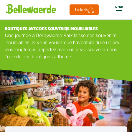
MENU
Tickets
BOUTIQUES AVEC DES SOUVENIRS INOUBLIABLES
Une journée à Bellewaerde Park laisse des souvenirs
inoubliables. Si vous voulez que l'aventure dure un peu
plus longtemps, repartez avec un beau souvenir dans
l'une de nos boutiques à thème.