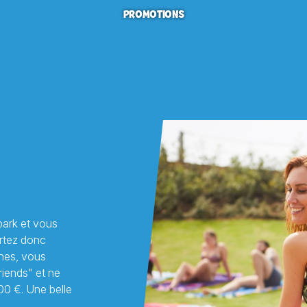
PROMOTIONS
ark et vous
ortez donc
nnes, vous
friends" et ne
00 €. Une belle