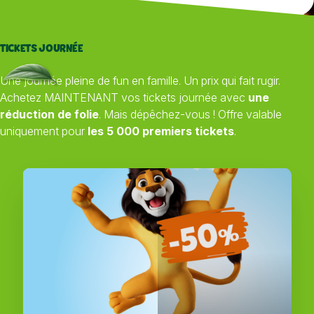
TICKETS JOURNÉE
Une journée pleine de fun en famille. Un prix qui fait rugir.
Achetez MAINTENANT vos tickets journée avec
une
réduction de folie
. Mais dépêchez-vous ! Offre valable
uniquement pour
les 5 000 premiers tickets
.