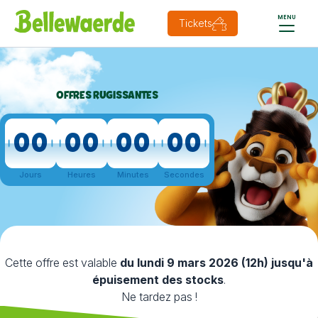
MENU
Tickets
OFFRES RUGISSANTES
0
00
00
00
00
Secondes
restant
Jours
Heures
Minutes
Secondes
Cette offre est valable
du lundi 9 mars 2026 (12h) jusqu'à
épuisement des stocks
.
Ne tardez pas !