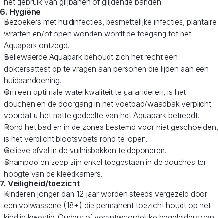
het gebruik van glijbanen of glijdende banden.
6. Hygiëne
Bezoekers met huidinfecties, besmettelijke infecties, plantaire
wratten en/of open wonden wordt de toegang tot het
Aquapark ontzegd.
Bellewaerde Aquapark behoudt zich het recht een
doktersattest op te vragen aan personen die lijden aan een
huidaandoening.
Om een optimale waterkwaliteit te garanderen, is het
douchen en de doorgang in het voetbad/waadbak verplicht
voordat u het natte gedeelte van het Aquapark betreedt.
Rond het bad en in de zones bestemd voor niet geschoeiden,
is het verplicht blootsvoets rond te lopen.
Gelieve afval in de vuilnisbakken te deponeren.
Shampoo en zeep zijn enkel toegestaan in de douches ter
hoogte van de kleedkamers.
7. Veiligheid/toezicht
Kinderen jonger dan 12 jaar worden steeds vergezeld door
een volwassene (18+) die permanent toezicht houdt op het
kind in kwestie. Ouders of verantwoordelijke begeleiders van