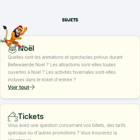
spectacle de Noël, du film 4D Sleigh Ride ou encore vous
amuser sur notre piste de roller et notre aire de jeux
SUJETS
intérieures remplie de châteaux gonflables. Pour terminer,
faites la rencontre la plus magique de l’année avec le Père
Noël et son lutin !
Noël
Quelles sont les animations et spectacles prévus durant
Bellewaerde Noël ? Les attractions sont-elles toutes
ouvertes à Noël ? Les activités hivernales sont-elles
incluses dans le ticket d'entrée ?
Voir tout
Tickets
Vous avez une question concernant vos billets, des tarifs
spéciaux ou d'autres promotions ? Vous trouverez la