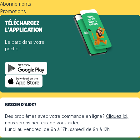
Abonnements
Promotions
TÉLÉCHARGEZ
L'APPLICATION
Le parc dans votre
poche !
BESOIN D'AIDE?
Des problèmes avec votre commande en ligne?
Cliquez ici,
nous serons heureux de vous aider
.
Lundi au vendredi de 9h à 17h, samedi de 9h à 12h.