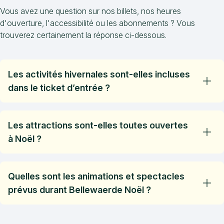
Vous avez une question sur nos billets, nos heures
d'ouverture, l'accessibilité ou les abonnements ? Vous
trouverez certainement la réponse ci-dessous.
Les activités hivernales sont-elles incluses
dans le ticket d’entrée ?
Les nombreux décors, les attractions thématisées, le
spectacle de Noël ainsi que l’aire de jeux et la piste de
Les attractions sont-elles toutes ouvertes
roller intérieures sont inclus dans votre ticket d’entrée.
à Noël ?
Certaines attractions aquatiques seront fermées et
d'autres attractions peuvent être fermées en raison de
Quelles sont les animations et spectacles
températures négatives.
prévus durant Bellewaerde Noël ?
Venez profiter de nos attractions thématisées pour
l’occasion, vous émerveiller devant notre tout nouveau