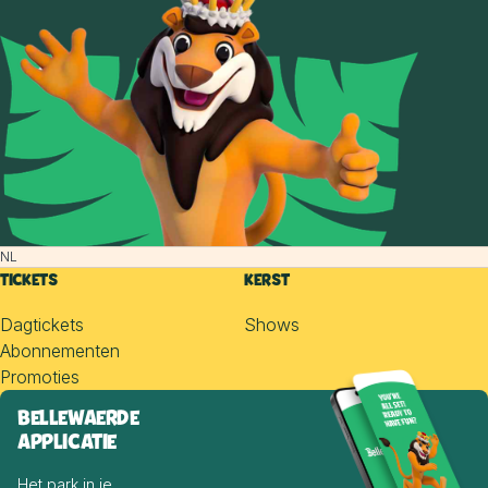
NL
TICKETS
KERST
Dagtickets
Shows
Abonnementen
Promoties
BELLEWAERDE
APPLICATIE
Het park in je