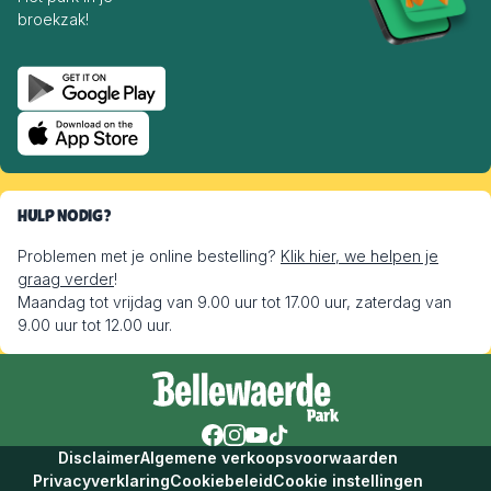
broekzak!
HULP NODIG?
Problemen met je online bestelling?
Klik hier, we helpen je
graag verder
!
Maandag tot vrijdag van 9.00 uur tot 17.00 uur, zaterdag van
9.00 uur tot 12.00 uur.
Disclaimer
Algemene verkoopsvoorwaarden
Privacyverklaring
Cookiebeleid
Cookie instellingen