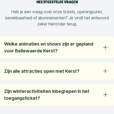
MEESTGESTELDE VRAGEN
Heb je een vraag over onze tickets, openingsuren,
bereikbaarheid of abonnementen? Je vindt het antwoord
zeker hieronder terug.
Welke animaties en shows zijn er gepland
voor Bellewaerde Kerst?
Geniet van onze gethematiseerde attracties, bewonder
onze gloednieuwe kerstshow, de 4D Sleigh Ride film of
Zijn alle attracties open met Kerst?
leef je uit in onze indoor speeltuin vol springkastelen.
Geniet tot slot van de meest magische ontmoeting van
Enkele waterattracties zullen gesloten zijn en sommige
het jaar met de Kerstman en zijn elf!
attracties kunnen gesloten zijn vanwege negatieve
Zijn winteractiviteiten inbegrepen in het
temperaturen.
toegangsticket?
De vele decoraties, thema-attracties, de kerstshow en de