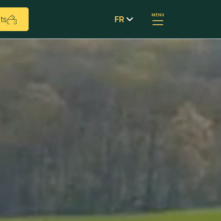
MENU
ts
FR