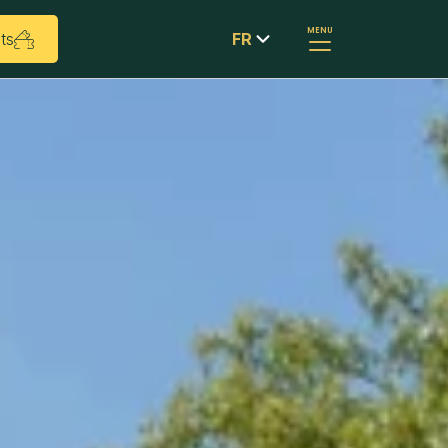
MENU
ts
FR