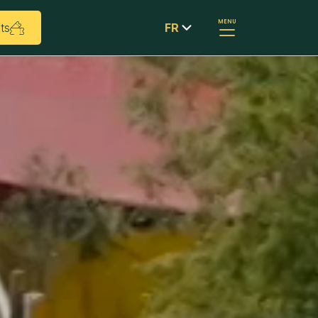
MENU
ts
FR