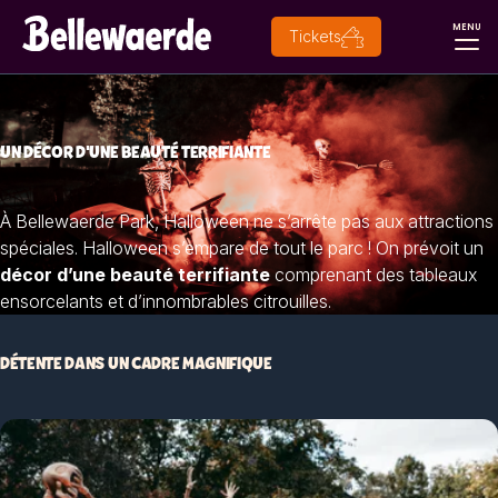
MENU
Tickets
UN DÉCOR D'UNE BEAUTÉ TERRIFIANTE
À Bellewaerde Park, Halloween ne s’arrête pas aux attractions
spéciales. Halloween s’empare de tout le parc ! On prévoit un
décor d’une beauté terrifiante
comprenant des tableaux
ensorcelants et d’innombrables citrouilles.
DÉTENTE DANS UN CADRE MAGNIFIQUE