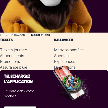
FR
Halloween
Décorations
TICKETS
HALLOWEEN
Tickets journée
Maisons hantées
Abonnements
Spectacles
Promotions
Expériences
Assurance pluie
Decorations
TÉLÉCHARGEZ
L'APPLICATION
Le parc dans votre
poche !