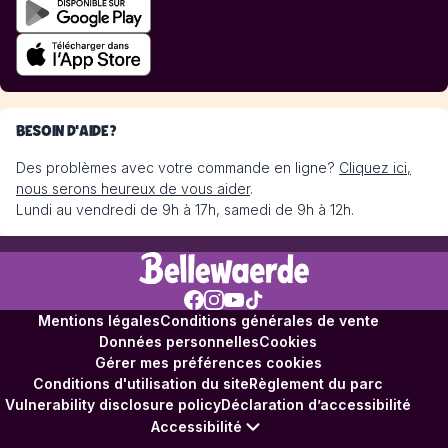
BESOIN D'AIDE?
Des problèmes avec votre commande en ligne?
Cliquez ici,
nous serons heureux de vous aider
.
Lundi au vendredi de 9h à 17h, samedi de 9h à 12h.
Mentions légales
Conditions générales de vente
Données personnelles
Cookies
Gérer mes préférences cookies
Conditions d'utilisation du site
Règlement du parc
Vulnerability disclosure policy
Déclaration d’accessibilité
Accessibilité