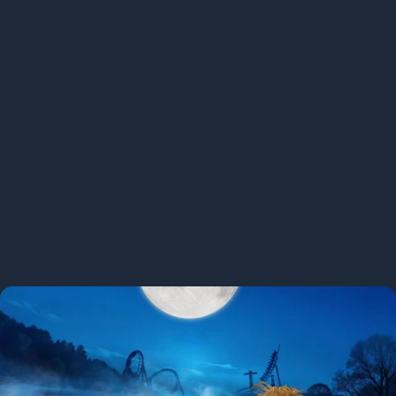
HÉT HALLOWEEN PRETPARK VOOR DE HELE FAMILIE
Nieuw dit jaar:
Pumpkin Panic
, een gratis doolhof waar
kinderen zelf mogen rondspoken. Tussen de flitsende
pompoenen en kleurrijke lichtjes vinden ze hun weg … als de
vrolijke pompoenmannetjes tenminste niet in de weg staan
met hun verfkwasten. Ontdek het Halloween pretpark dat heel
België laat griezelen.
Koop je tickets online