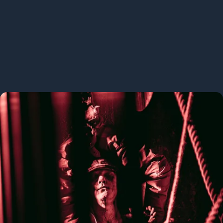
Als je durft natuurlijk. Ben je een échte waaghals? Dan staan
de deuren van onze bloedstollende spookhuizen voor jou
open. Voel je hart kloppen in je keel en gil de longen uit je lijf!
Betreden op eigen risico.
Ontdek de spookhuizen