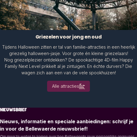
Griezelen voor jong en oud
Tijdens Halloween zitten er tal van familie-attracties in een heerlijk
griezelig halloween-jasje. Voor grote én kleine griezelaars!
Nog griezelplezier ontdekken? De spookachtige 4D-film Happy
Family Next Level prikkelt al je zintuigen. En échte durvers? Die
wagen zich aan een van de vele spookhuizen!
Alle attracties
NIEUWSBRIEF
Nieuws, informatie en speciale aanbiedingen: schrijf je
in voor de Bellewaerde nieuwsbrief!
Om meer te weten te komen over hoe Bellewaerde jouw persoonlijke gegevens