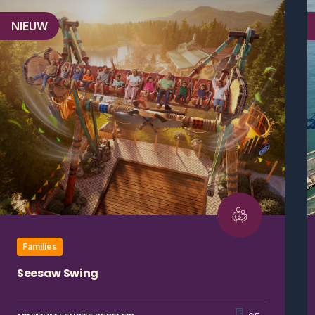
NIEUW
Families
Seesaw Swing
Voel de wind in je haren op de gloednieuwe Seesaw
Swing, ’s werelds grootste schommel. Zweef hoog