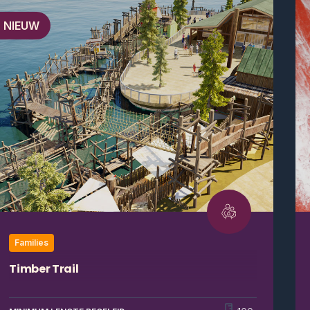
NIEUW
Families
Timber Trail
Daag jezelf uit op Timber Trail, een houten
avonturenparcours boven het water. De kleintjes