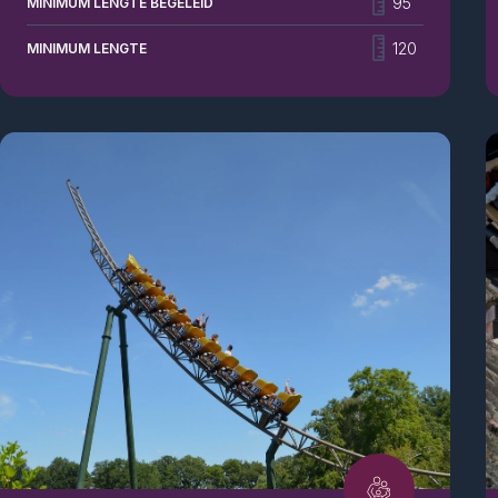
95
MINIMUM LENGTE BEGELEID
boven het water door de lucht. Even diep ademhalen
… en weer gaan. Met 24 zitplaatsen is dit de enige
120
MINIMUM LENGTE
attractie ter wereld die zo’n ervaring biedt.
Schommelen met het ganse gezin? En niemand moet
duwen? Zaaalig!