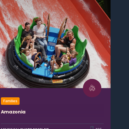
Families
Amazonia
Deze gloednieuwe waterattractie vind je enkel en
alleen in Bellewaerde Park. De indrukwekkende