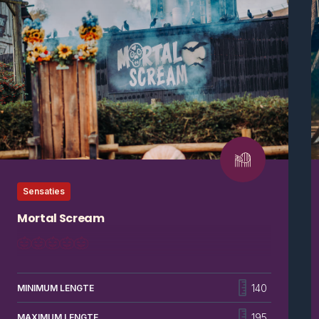
Sensaties
Mortal Scream
Laat je hoog de lucht in schieten… om dan als een
speer weer naar beneden te vallen!
140
MINIMUM LENGTE
195
MAXIMUM LENGTE