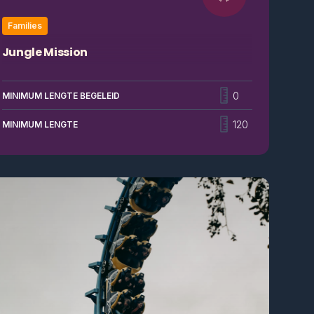
Families
Jungle Mission
Jungle Mission is vernieuwd en spectaculairder dan
ooit! Deze familie-favoriet neemt je mee op een
0
MINIMUM LENGTE BEGELEID
avontuurlijke boottocht door de jungle met rook- en
watereffecten en meeslepende storytelling. Een gids
120
MINIMUM LENGTE
vertelt je alles over de wilde bewoners van de jungle.