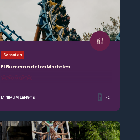
Sensaties
El Bumeran de los Mortales
Laat jullie naar het dodenrijk katapulteren. En
misschien komen jullie weer terug. Ooit.
130
MINIMUM LENGTE