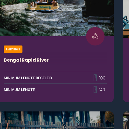
Families
Bengal Rapid River
Droog blijven in deze attractie? Het is een uitdaging!
Want als je deze kolkende bergrivier afdaalt, botst je
100
MINIMUM LENGTE BEGELEID
boot nu en dan eens tegen de rotsen aan. En als het
water dan over de randen van je boot klotst? Dan gilt
140
MINIMUM LENGTE
iedereen het uit van de pret! Daarna gaat de
vaarroute langs de mooie groene omgeving zodat je
opnieuw tot rust komt na al die emoties.