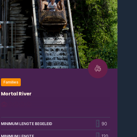
Families
Mortal River
Houden jullie het droog tijdens een boottochtje op de
rivier tussen de wereld van de levenden en de
90
MINIMUM LENGTE BEGELEID
onderwereld?
120
MINIMUM LENGTE