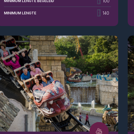
100
MINIMUM LENGTE BEGELEID
verkennen het makkelijke pad, terwijl durfals zich
wagen aan de uitdagendere route. Dit is Canada op
140
MINIMUM LENGTE
z’n best!