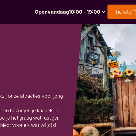
Open
vandaag
10:00 - 19:00
Tickets
van
Druk
10:00
op
tot
Enter
19:00
om
de
kalender
te
openen
zij onze attracties voor jong
nen bezorgen je kriebels in
oe je het graag wat rustiger
biedt voor elk wat wil(d)s!