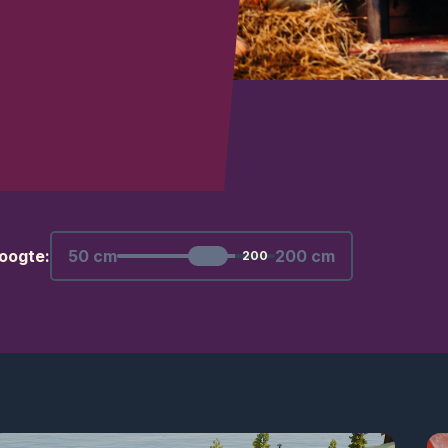
oogte:
50 cm
200 cm
200
200
centimeters