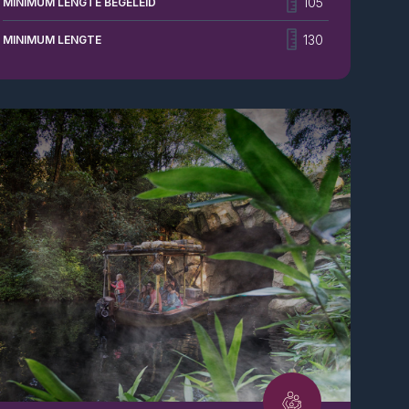
105
MINIMUM LENGTE BEGELEID
Amazonia combineert waterpret met een
doldraaiende lift, een gigantische halfpipe en nog
130
MINIMUM LENGTE
veel meer ... Stap in je bootje en zet je schrap voor
een dolle rit boordevol familieplezier.