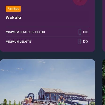
Families
Wakala
Deze familie coaster is de favoriet van velen. De
Wakala neemt je mee op een hoogte van 21 meter
100
MINIMUM LENGTE BEGELEID
tussen de bomen. Tijdens de afdaling haal je
topsnelheden van 50 kilometer per uur. Deze dolle
120
MINIMUM LENGTE
achtbaan geeft je kriebels in de buik dankzij de twee
lifthills.