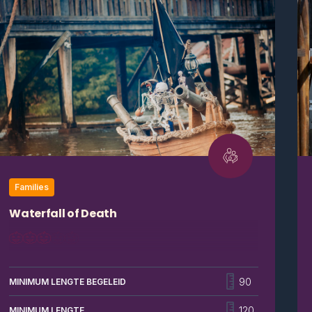
Families
Waterfall of Death
Weten jullie hoeveel mensen een val van de hoogste
wilde waterval kunnen overleven?
90
MINIMUM LENGTE BEGELEID
120
MINIMUM LENGTE