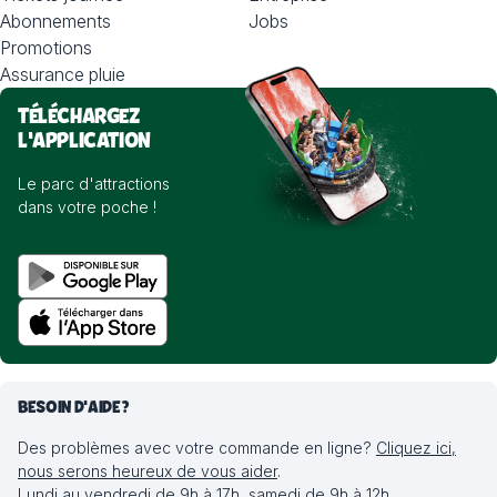
Abonnements
Jobs
Promotions
Assurance pluie
TÉLÉCHARGEZ
L'APPLICATION
Le parc d'attractions
dans votre poche !
BESOIN D'AIDE?
Des problèmes avec votre commande en ligne?
Cliquez ici,
nous serons heureux de vous aider
.
Lundi au vendredi de 9h à 17h, samedi de 9h à 12h.