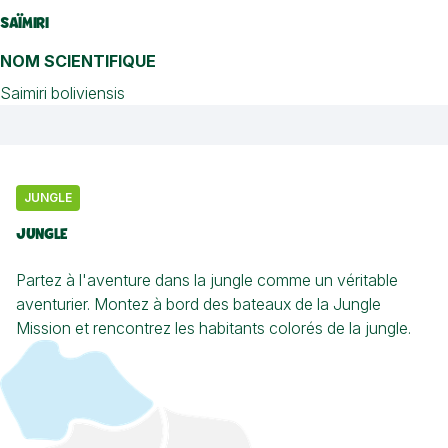
SAÏMIRI
NOM SCIENTIFIQUE
Saimiri boliviensis
LC
CD
NT
VU
EN
C
STATUT DE LA LISTE ROUGE DE L’UICN
JUNGLE
JUNGLE
Partez à l'aventure dans la jungle comme un véritable
aventurier. Montez à bord des bateaux de la Jungle
Mission et rencontrez les habitants colorés de la jungle.