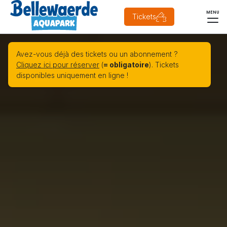
MENU
Tickets
Avez-vous déjà des tickets ou un abonnement ?
FAMILLES
Cliquez ici pour réserver
(
= obligatoire
). Tickets
disponibles uniquement en ligne !
MAXI SPLASH