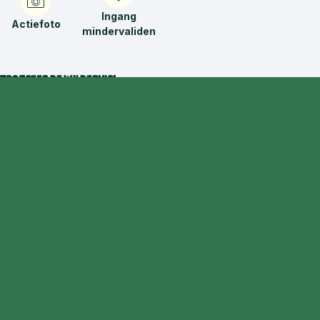
Ingang
Actiefoto
mindervaliden
TROTSEER DE WILDERNIS!
Een uitgeholde boomstam van een eeuwenoude sequoia en
een woeste rivier. Dat zijn de hoofdelementen in het verhaal
van Rio Do Café. Stap met je gezin in jouw boomstam en het
avontuur door het Amazonewoud kan beginnen.
En net wanneer je denkt dat je tocht er bijna opzit, duik je met
rotvaart 12 meter naar beneden! Klaar? Daar gaan we!
Toegankelijkheid
Weetjes
Verboden te eten en te