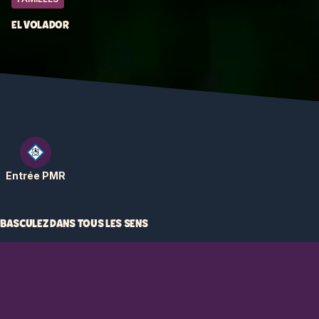
EL VOLADOR
Entrée PMR
BASCULEZ DANS TOUS LES SENS
El Volador, fierté de la place du Mexique à Bellewaerde !
Prenez place dans l'un des 40 sièges et bouclez votre
ceinture. On y va ? La couronne de sièges s'élève lentement
et vous vous retrouvez à 16 mètres de hauteur. C'est là que ça