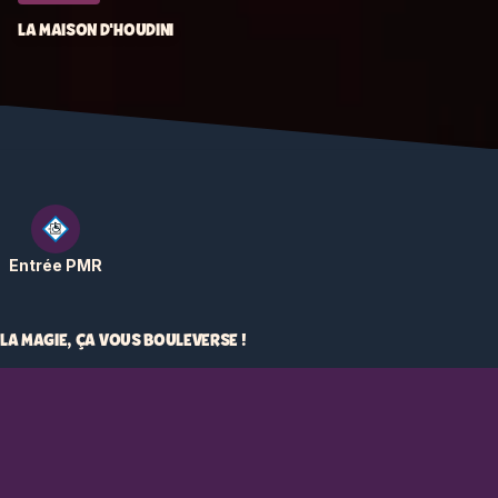
LA MAISON D'HOUDINI
Entrée PMR
LA MAGIE, ÇA VOUS BOULEVERSE !
La Maison d'Houdini, à Bellewaerde, est un hommage au
e
légendaire magicien du début du 20
siècle. Sa spécialité ?
L'évasion. D'une camisole de force, d'un coffre sous l'eau,
d'un coffre-fort et autres endroits incroyables. Envie de le
rejoindre ?