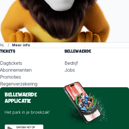
NL
Meer info
TICKETS
BELLEWAERDE
Dagtickets
Bedrijf
Abonnementen
Jobs
Promoties
Regenverzekering
BELLEWAERDE
APPLICATIE
Het park in je broekzak!