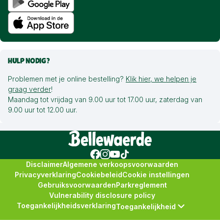
HULP NODIG?
Problemen met je online bestelling?
Klik hier, we helpen je
graag verder
!
Maandag tot vrijdag van 9.00 uur tot 17.00 uur, zaterdag van
9.00 uur tot 12.00 uur.
Disclaimer
Algemene verkoopsvoorwaarden
Privacyverklaring
Cookiebeleid
Cookie instellingen
Gebruiksvoorwaarden
Parkreglement
Vulnerability disclosure policy
Toegankelijkheidsverklaring
Toegankelijkheid