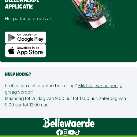
BELLEWAERDE
APPLICATIE
Het park in je broekzak!
HULP NODIG?
Problemen met je online bestelling?
Klik hier, we helpen je
graag verder
!
Maandag tot vrijdag van 9.00 uur tot 17.00 uur, zaterdag van
9.00 uur tot 12.00 uur.