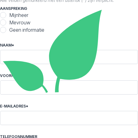
Alle velden gemarkeerd met een asterisk (*) zijn verplicht.
AANSPREKING
Mijnheer
Mevrouw
Geen informatie
NAAM*
VOORNAAM*
E-MAILADRES*
TELEFOONNUMMER