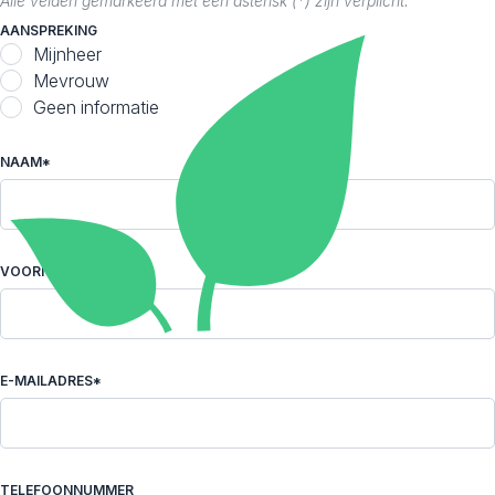
Alle velden gemarkeerd met een asterisk (*) zijn verplicht.
AANSPREKING
Mijnheer
Mevrouw
Geen informatie
NAAM*
VOORNAAM*
E-MAILADRES*
TELEFOONNUMMER