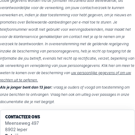
Jouw gegevens worden via dit formulier verzameld door Bellewaerde, als
verantwoordelijke voor de verwerking, om jouw contactverzoek te kunnen
verwerken en, indien je daar toestemming voor hebt gegeven, om je nieuws en
promoties over Bellewaerde-aanbiedingen per e-mail toe te sturen. Je
telefoonnummer wordt niet gebruikt voor wervingsdoeleinden, maar maakt het
voor de klantenservice gemakkelijker om contact met je op te nemen om je
verzoek te beantwoorden. In overeenstemming met de geldende regelgeving
inzake de bescherming van persoonsgegevens, heb je recht op toegang tot de
informatie die jou betreft, evenals het recht op rectificatie, verzet, beperking van
de verwerking en verwijdering van jouw persoonsgegevens. Klik hier om meer te
weten te komen over de bescherming van
uw persoonlijke gegevens of om uw
rechten uit te oefenen.
Als je jonger bent dan 13 jaar:
vraag je ouders of voogd om toestemming om
onze berichten te ontvangen. Vraag hen ook om uitleg over passages in onze
documentatie die je niet begrijpt.
CONTACTEER ONS
Meenseweg 497
8902 Ieper