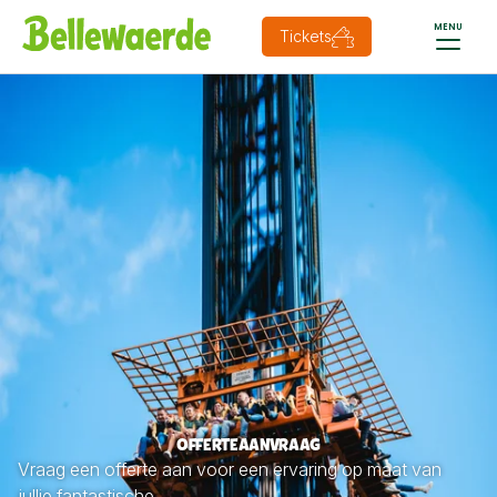
MENU
Tickets
OFFERTEAANVRAAG
Vraag een offerte aan voor een ervaring op maat van
jullie fantastische