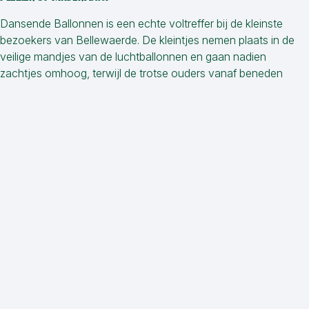
Dansende Ballonnen is een echte voltreffer bij de kleinste
bezoekers van Bellewaerde. De kleintjes nemen plaats in de
veilige mandjes van de luchtballonnen en gaan nadien
zachtjes omhoog, terwijl de trotse ouders vanaf beneden
toekijken. Een ideale attractie die jonge kinderen al zelfstandig
kunnen beleven.
Toegankelijkheid
Verboden te eten en te
drinken.
Verboden te roken.
Verboden recht te staan.