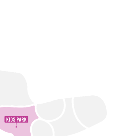
CR
EW
EX