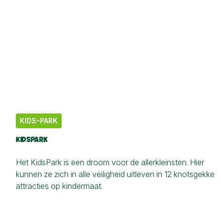
NE
DD
LC
IUCN RODE LIJST STA
KIDS-PARK
KIDSPARK
Het KidsPark is een droom voor de allerkleinsten. Hier
kunnen ze zich in alle veiligheid uitleven in 12 knotsgekke
attracties op kindermaat.