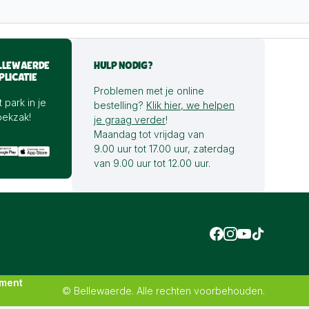
LLEWAERDE
HULP NODIG?
PLICATIE
Problemen met je online
 park in je
bestelling?
Klik hier, we helpen
oekzak!
je graag verder
!
Maandag tot vrijdag van
9.00 uur tot 17.00 uur, zaterdag
van 9.00 uur tot 12.00 uur.
ement
© Bellewaerde. Alle rechten voorbehouden.