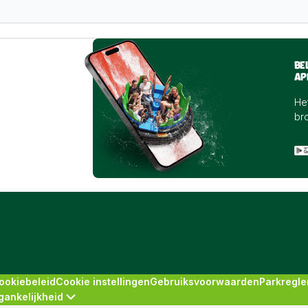
BE
AP
Het
br
ookiebeleid
Cookie instellingen
Gebruiksvoorwaarden
Parkregl
gankelijkheid