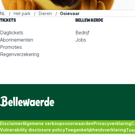
NL
Het park
Dieren
Ooievaar
TICKETS
BELLEWAERDE
Dagtickets
Bedrijf
Abonnementen
Jobs
Promoties
Regenverzekering
Disclaimer
Algemene verkoopsvoorwaarden
Privacyverklaring
C
Vulnerability disclosure policy
Toegankelijkheidsverklaring
Toe