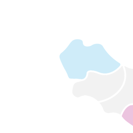
CD
NT
VU
EN
TUS