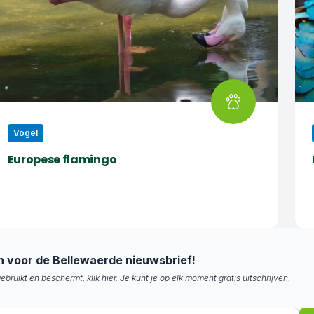
Vogel
Europese flamingo
Net als zijn Chileense soortgenoot is ook de Europese
flamingo gezegend met een extreem lange nek.
Samen met zijn stompe, hoekige snavel is dat zijn
bijzonder ‘eetgereedschap’. Met hun grote tong
pompen de flamingo’s water in en uit de snavel en
alleen de voedingsresten blijven in hun bek zitten. De
in voor de Bellewaerde nieuwsbrief!
Europese Flamingo moet trouwens zijn kop
ebruikt en beschermt,
klik hier
. Je kunt je op elk moment gratis uitschrijven.
ondersteboven houden om te kunnen eten. Tijdens je
tocht in Jungle Mission kom je deze roze vogel zeker