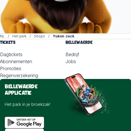
NL
Het park
Shops
Yukon Jack
TICKETS
BELLEWAERDE
Dagtickets
Bedrijf
Abonnementen
Jobs
Promoties
Regenverzekering
BELLEWAERDE
APPLICATIE
Het park in je broekzak!