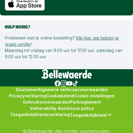
HULP NODIG?
Problemen met je online bestelling?
Klik hier, we helpen je
graag verder
!
Maandag tot vrijdag van 9.00 uur tot 17.00 uur, zaterdag van
9.00 uur tot 12.00 uur.
Disclaimer
Algemene verkoopsvoorwaarden
Privacyverklaring
Cookiebeleid
Cookie instellingen
Gebruiksvoorwaarden
Parkreglement
Vulnerability disclosure policy
Toegankelijkheidsverklaring
Toegankelijkheid
© Bellewaerde. Alle rechten voorbehouden.