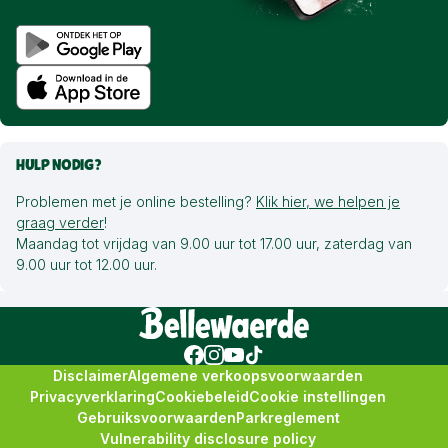
HULP NODIG?
Problemen met je online bestelling?
Klik hier, we helpen je
graag verder
!
Maandag tot vrijdag van 9.00 uur tot 17.00 uur, zaterdag van
9.00 uur tot 12.00 uur.
Disclaimer
Algemene verkoopsvoorwaarden
Privacyverklaring
Cookiebeleid
Cookie instellingen
Gebruiksvoorwaarden
Parkreglement
Vulnerability disclosure policy