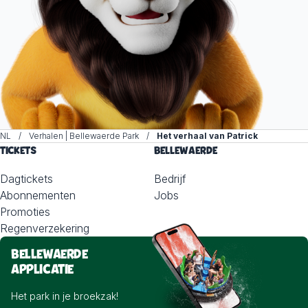
NL
Verhalen | Bellewaerde Park
Het verhaal van Patrick
TICKETS
BELLEWAERDE
Dagtickets
Bedrijf
Abonnementen
Jobs
Promoties
Regenverzekering
BELLEWAERDE
APPLICATIE
Het park in je broekzak!